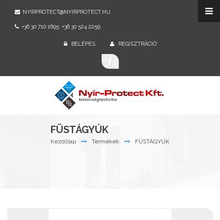
NYIRPROTECT@NYIRPROTECT.HU
+36 30 710 1695; +36 30 524 2259
BELÉPÉS
REGISZTRÁCIÓ
FÜSTÁGYÚK
Kezdőlap
Termékek
FÜSTÁGYÚK