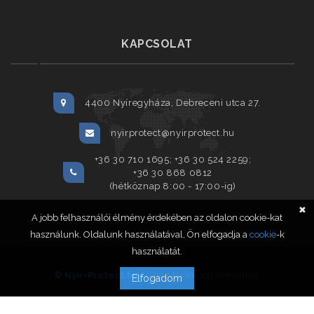
KAPCSOLAT
4400 Nyíregyháza, Debreceni utca 27.
nyirprotect@nyirprotect.hu
+36 30 710 1695; +36 30 524 2259;
+36 30 868 0812
(hétköznap 8:00 - 17:00-ig)
✖
A jobb felhasználói élmény érdekében az oldalon cookie-kat
használunk. Oldalunk használatával, Ön elfogadja a
cookie
-k
használatát.
© Nyír-Protect.hu
2020. Minden jog fenntartva.
Elfogadom