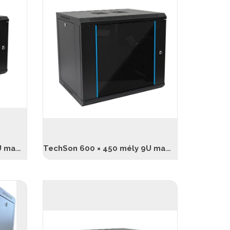
TechSon 600 × 450 mély 6U magas, fali rackszekrény, üveg ajtó, fekete
TechSon 600 × 450 mély 9U magas, fali rackszekrény, üveg ajtó, fekete