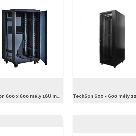
TechSon 600 x 600 mély 18U magas, álló rackszekrény, fekete