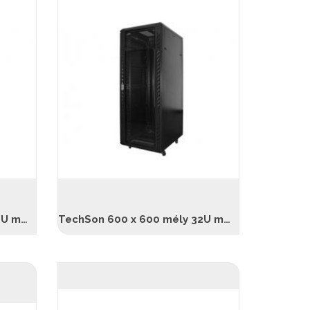
TechSon 600 × 600 mély 22U magas, álló rackszekrény, üveg ajtó, fekete
TechSon 600 x 600 mély 32U magas, álló rackszekrény, fekete