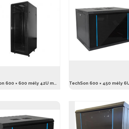
TechSon 600 × 600 mély 42U magas, álló rackszekrény, üveg ajtó, fekete