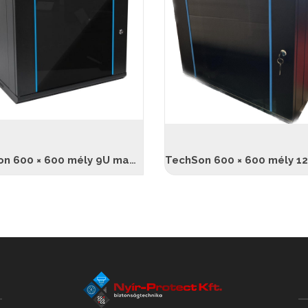
TechSon 600 × 600 mély 9U magas, fali rackszekrény, üveg ajtó, fekete