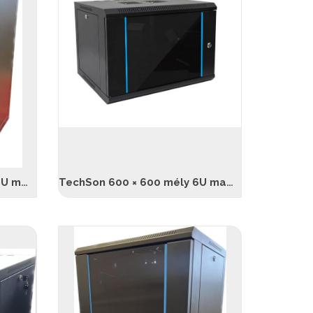
TechSon 600 x 450 mély 18U magas, fali rackszekrény, üveg ajtó, fekete
TechSon 600 × 600 mély 6U magas, fali rackszekrény, üveg ajtó, fekete