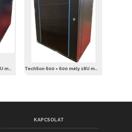
TechSon 600 × 600 mély 12U magas, fali rackszekrény, üveg ajtó, fekete
TechSon 600 × 600 mély 18U magas, fali rackszekrény, üveg ajtó, fekete
KAPCSOLAT