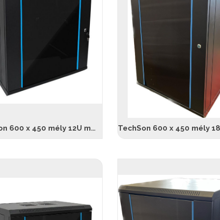
TechSon 600 x 450 mély 12U magas, fali rackszekrény, üveg ajtó, fekete