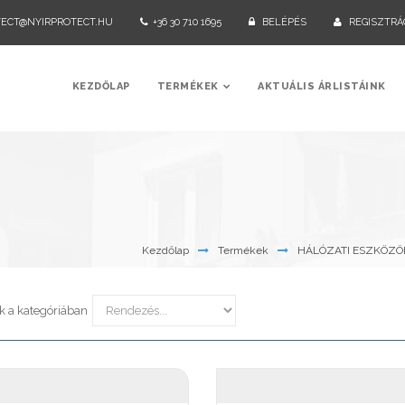
TECT@NYIRPROTECT.HU
+36 30 710 1695
BELÉPÉS
REGISZTRÁ
KEZDŐLAP
TERMÉKEK
AKTUÁLIS ÁRLISTÁINK
Kezdőlap
Termékek
HÁLÓZATI ESZKÖZÖ
k a kategóriában