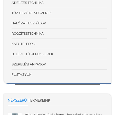
ÁTJELZÉS TECHNIKA
TŰZJELZŐ RENDSZEREK
HÁLÓZATI ESZKÖZÖK
RÖGZÍTÉSTECHNIKA
KAPUTELEFON
BELÉPTETŐ RENDSZEREK
SZERELÉSI ANYAGOK
FÜSTÁGYÚK
NÉPSZERŰ
TERMÉKEINK
NS-128 Basic kültéri hang-, fényjelző akkumulátor