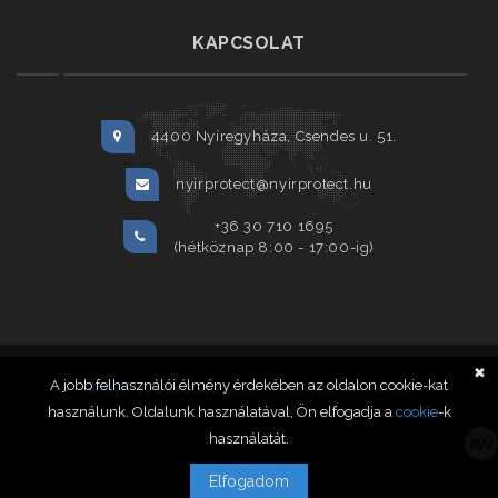
KAPCSOLAT
4400 Nyíregyháza, Csendes u. 51.
nyirprotect@nyirprotect.hu
+36 30 710 1695
(hétköznap 8:00 - 17:00-ig)
✖
A jobb felhasználói élmény érdekében az oldalon cookie-kat
© Nyír-Protect.hu
2020. Minden jog fenntartva.
használunk. Oldalunk használatával, Ön elfogadja a
cookie
-k
használatát.
Elfogadom