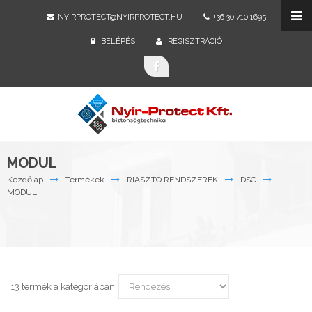
NYIRPROTECT@NYIRPROTECT.HU
+36 30 710 1695
BELÉPÉS
REGISZTRÁCIÓ
MODUL
Kezdőlap
Termékek
RIASZTÓ RENDSZEREK
DSC
MODUL
13 termék a kategóriában