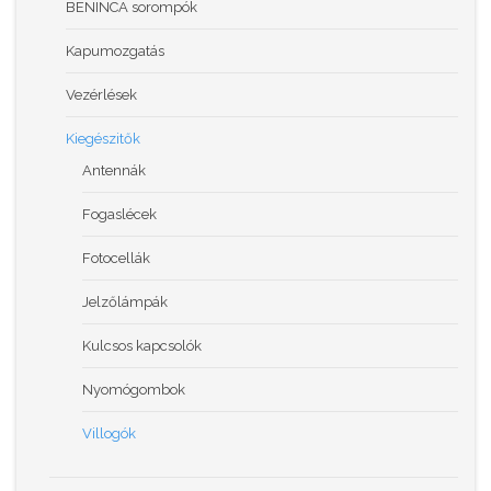
BENINCA sorompók
Kapumozgatás
Vezérlések
Kiegészitők
Antennák
Fogaslécek
Fotocellák
Jelzőlámpák
Kulcsos kapcsolók
Nyomógombok
Villogók