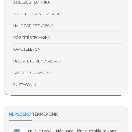
ÁTJELZÉS TECHNIKA
TŰZJELZŐ RENDSZEREK
HÁLÓZATI ESZKÖZÖK
RÖGZÍTÉSTECHNIKA
KAPUTELEFON
BELÉPTETŐ RENDSZEREK
SZERELÉSI ANYAGOK
FÜSTÁGYÚK
NÉPSZERŰ
TERMÉKEINK
NS-128 Basic kültéri hang-, fényjelző akkumulátor