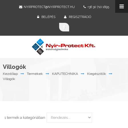
NYIRPROTECT@NYIRPROTECT.HU
+36 30 710 1695
BELÉPÉS
REGISZTRÁCIÓ
Villogók
Kezdőlap
Termékek
KAPUTECHNIKA
Kiegészitők
Villogók
1 termék a kategóriában