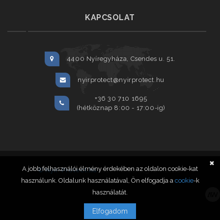
KAPCSOLAT
4400 Nyíregyháza, Csendes u. 51.
nyirprotect@nyirprotect.hu
+36 30 710 1695
(hétköznap 8:00 - 17:00-ig)
✖
A jobb felhasználói élmény érdekében az oldalon cookie-kat
© Nyír-Protect.hu
2020. Minden jog fenntartva.
használunk. Oldalunk használatával, Ön elfogadja a
cookie
-k
használatát.
Elfogadom