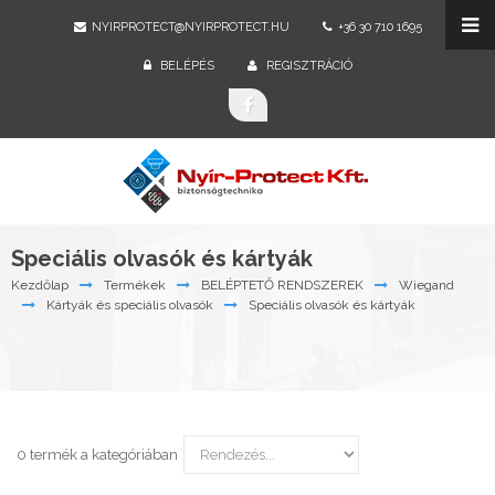
NYIRPROTECT@NYIRPROTECT.HU
+36 30 710 1695
BELÉPÉS
REGISZTRÁCIÓ
Speciális olvasók és kártyák
Kezdőlap
Termékek
BELÉPTETŐ RENDSZEREK
Wiegand
Kártyák és speciális olvasók
Speciális olvasók és kártyák
0 termék a kategóriában