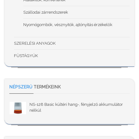
Szállodai zárrendszerek
Nyomógombók, vésznyitók, ajtónyítás érzékelők
SZERELÉSI ANYAGOK
FÜSTÁGYÚK
NÉPSZERŰ
TERMÉKEINK
NS-128 Basic kültéri hang-, fényjelző akkumulátor
nélkül