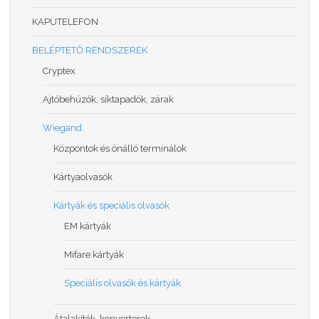
KAPUTELEFON
BELÉPTETŐ RENDSZEREK
Cryptex
Ajtóbehúzók, síktapadók, zárak
Wiegand
Központok és önálló terminálok
Kártyaolvasók
Kártyák és speciális olvasók
EM kártyák
Mifare kártyák
Speciális olvasók és kártyák
Átalakítók, konverterek