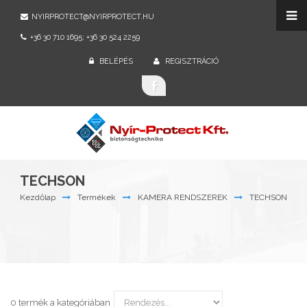
NYIRPROTECT@NYIRPROTECT.HU
+36 30 710 1695; +36 30 524 2259
BELÉPÉS
REGISZTRÁCIÓ
TECHSON
Kezdőlap
Termékek
KAMERA RENDSZEREK
TECHSON
0 termék a kategóriában