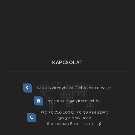
KAPCSOLAT
4400 Nyíregyháza, Debreceni utca 27.
nyirprotect@nyirprotect.hu
+36 30 710 1695; +36 30 524 2259;
+36 30 868 0812
(hétköznap 8:00 - 17:00-ig)