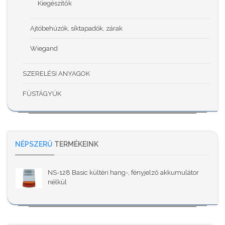
Kiegészítők
Ajtóbehúzók, síktapadók, zárak
Wiegand
SZERELÉSI ANYAGOK
FÜSTÁGYÚK
NÉPSZERŰ
TERMÉKEINK
NS-128 Basic kültéri hang-, fényjelző akkumulátor
nélkül