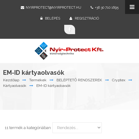
NYIRPROTECT@NYIRPROTECT.HU
+36 30 710 1695
BELÉPÉS
REGISZTRÁCIÓ
EM-ID kártyaolvasók
Kezdőlap
Termékek
BELÉPTETŐ RENDSZEREK
Cryptex
Kártyaolvasók
EM-ID kártyaolvasók
11 termék a kategóriában