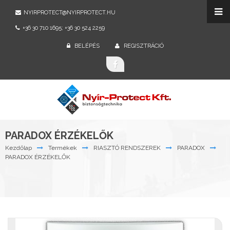
NYIRPROTECT@NYIRPROTECT.HU
+36 30 710 1695; +36 30 524 2259
BELÉPÉS
REGISZTRÁCIÓ
PARADOX ÉRZÉKELŐK
Kezdőlap
Termékek
RIASZTÓ RENDSZEREK
PARADOX
PARADOX ÉRZÉKELŐK