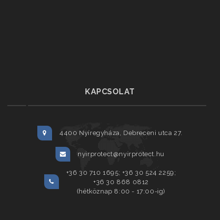
KAPCSOLAT
4400 Nyíregyháza, Debreceni utca 27.
nyirprotect@nyirprotect.hu
+36 30 710 1695; +36 30 524 2259;
+36 30 868 0812
(hétköznap 8:00 - 17:00-ig)