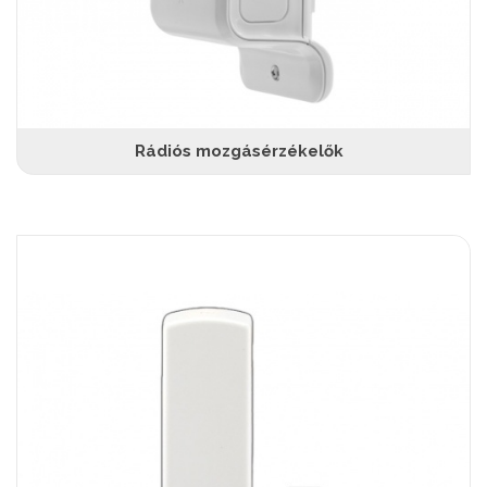
Rádiós mozgásérzékelők