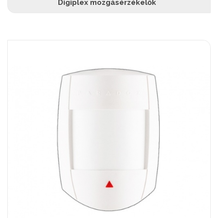
Digiplex mozgásérzékelők