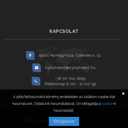
KAPCSOLAT
4400 Nyíregyháza, Csendes u. 51.
nyirprotect@nyirprotect.hu
+36 30 710 1695
(hétköznap 8:00 - 17:00-ig)
✖
A jobb felhasználói élmény érdekében az oldalon cookie-kat
használunk. Oldalunk használatával, Ön elfogadja a
cookie
-k
használatát.
© Nyír-Protect.hu
2020. Minden jog fenntartva.
Elfogadom