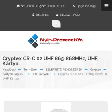
NYIRPROTECT@NYIRPROTECT.HU
+36 30 710 1695
BELÉPÉS
REGISZTRÁCIÓ
Cryptex CR-C 02 UHF 865-868MHz, UHF,
Kártya
Kezdőlap
Termékek
BELÉPTETŐ RENDSZEREK
Cryptex
Kártyák, tag-ek
UHF kártyák
Cryptex CR-C 02 UHF 865-868MHz,
UHF, Kártya