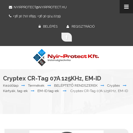
NYIRPROTECT@NYIRPROTECT.HU
+36 30 710 1695; +36 30 524 2259
BELÉPÉS
REGISZTRÁCIÓ
Cryptex CR-Tag 07A 125KHz, EM-ID
Kezdőlap
Termékek
BELÉPTETŐ RENDSZEREK
Cryptex
Kártyák, tag-ek
EM-ID tag-ek
Cryptex CR-Tag 07A 125KHz, EM-ID