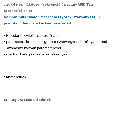
125 KHz-es működési frekvenciájú passzív RFID Tag
(azonosító chip)
Kompatibilis minden más (nem Cryptex) szabvány EM-ID
protokollt használó kártyaolvasóval is!
• Kulcstartó kivitelű azonosító chip
• paramétereiben megegyezik a szabványos hitelkártya méretű
azonosító kártyák paraméterével
• mechanikailag kevésbé sérülékenyek
• kisméretűek
CR-Tag 07a
Műszaki adatok