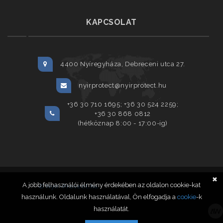
KAPCSOLAT
4400 Nyíregyháza, Debreceni utca 27.
nyirprotect@nyirprotect.hu
+36 30 710 1695; +36 30 524 2259;
+36 30 868 0812
(hétköznap 8:00 - 17:00-ig)
✖
A jobb felhasználói élmény érdekében az oldalon cookie-kat
© Nyír-Protect.hu
2020. Minden jog fenntartva.
használunk. Oldalunk használatával, Ön elfogadja a
cookie
-k
használatát.