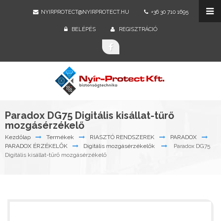
NYIRPROTECT@NYIRPROTECT.HU
+36 30 710 1695
BELÉPÉS
REGISZTRÁCIÓ
Paradox DG75 Digitális kisállat-tűrő
mozgásérzékelő
Kezdőlap
Termékek
RIASZTÓ RENDSZEREK
PARADOX
PARADOX ÉRZÉKELŐK
Digitális mozgásérzékelők
Paradox DG75
Digitális kisállat-tűrő mozgásérzékelő