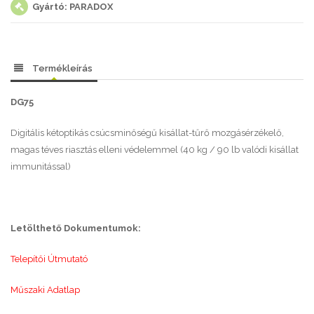
Gyártó: PARADOX
Termékleírás
DG75
Digitális kétoptikás csúcsminőségű kisállat-tűrő mozgásérzékelő,
magas téves riasztás elleni védelemmel (40 kg / 90 lb valódi kisállat
immunitással)
Letölthető Dokumentumok:
Telepítői Útmutató
Műszaki Adatlap