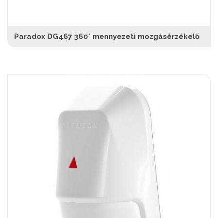
Paradox DG467 360° mennyezeti mozgásérzékelő