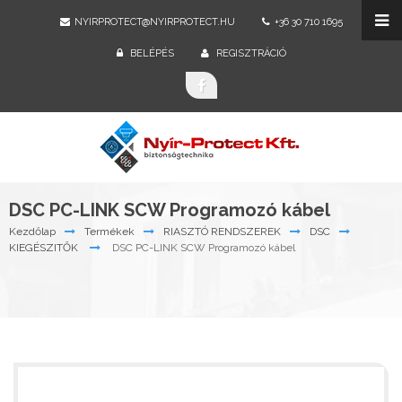
NYIRPROTECT@NYIRPROTECT.HU
+36 30 710 1695
BELÉPÉS
REGISZTRÁCIÓ
DSC PC-LINK SCW Programozó kábel
Kezdőlap
Termékek
RIASZTÓ RENDSZEREK
DSC
KIEGÉSZITŐK
DSC PC-LINK SCW Programozó kábel