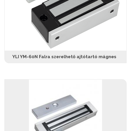
YLI YM-60N Falra szerelhető ajtótartó mágnes