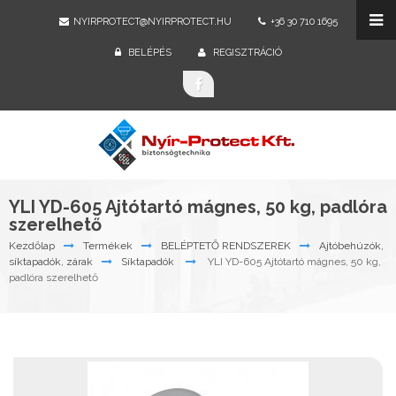
NYIRPROTECT@NYIRPROTECT.HU
+36 30 710 1695
BELÉPÉS
REGISZTRÁCIÓ
YLI YD-605 Ajtótartó mágnes, 50 kg, padlóra
szerelhető
Kezdőlap
Termékek
BELÉPTETŐ RENDSZEREK
Ajtóbehúzók,
síktapadók, zárak
Síktapadók
YLI YD-605 Ajtótartó mágnes, 50 kg,
padlóra szerelhető