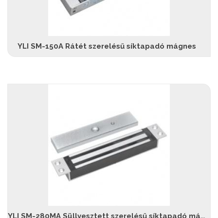
YLI SM-150A Rátét szerelésű síktapadó mágnes
YLI SM-280MA Süllyesztett szerelésű síktapadó mágnes