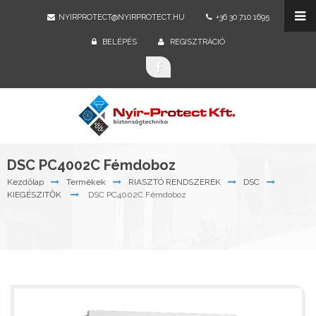
NYIRPROTECT@NYIRPROTECT.HU
+36 30 710 1695
BELÉPÉS
REGISZTRÁCIÓ
DSC PC4002C Fémdoboz
Kezdőlap
Termékek
RIASZTÓ RENDSZEREK
DSC
KIEGÉSZITŐK
DSC PC4002C Fémdoboz